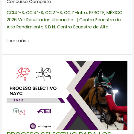
Concurso Completo
CCI4*-S, CCI3*-S, CCI2*-S, CCI1*-Intro. PEROTE, MÉXICO
2026 Ver Resultados Ubicación . | Centro Ecuestre de
Alto Rendimiento S.D.N. Centro Ecuestre de Alto
Leer más »
PROCESO
SELECTIVO
PARA
LOS
EQUIPOS
QUE
REPRESENTARÁN
A
MÉXICO
EN
EL