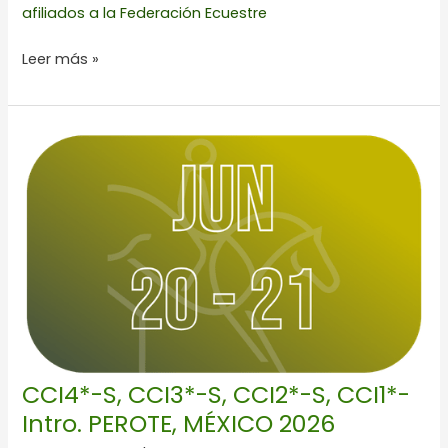
afiliados a la Federación Ecuestre
Leer más »
CCI4*-
S,
CCI3*-
S,
CCI2*-
S,
CCI1*-
Intro.
PEROTE,
MÉXICO
2026
CCI4*-S, CCI3*-S, CCI2*-S, CCI1*-
Intro. PEROTE, MÉXICO 2026