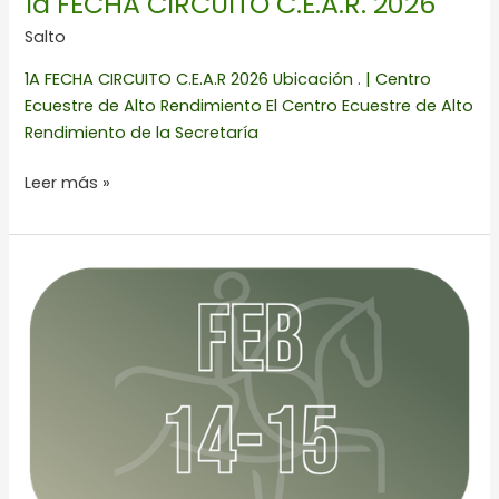
1a FECHA CIRCUITO C.E.A.R. 2026
Salto
1A FECHA CIRCUITO C.E.A.R 2026 Ubicación . | Centro
Ecuestre de Alto Rendimiento El Centro Ecuestre de Alto
Rendimiento de la Secretaría
Leer más »
Concurso
de
Adiestramiento
avalado
por
la
FEM
y
el
Circuito