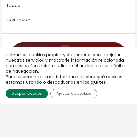
todos
Leer más »
1a
FECHA
CIRCUITO
Utilizamos cookies propias y de terceros para mejorar
C.E.A.R.
nuestros servicios y mostrarle información relacionada
con sus preferencias mediante el análisis de sus hábitos
2026
de navegación.
Puedes encontrar más información sobre qué cookies
estamos usando o desactivarlas en los
ajustes
.
Aceptar cookies
Ajustes de cookies
1a FECHA CIRCUITO C.E.A.R. 2026
Salto