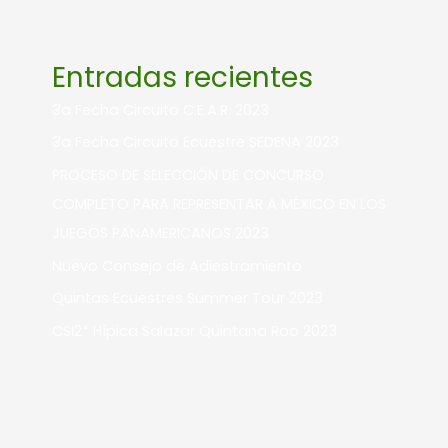
Entradas recientes
3a Fecha Circuito C.E.A.R. 2023
3a Fecha Circuito Ecuestre SEDENA 2023
PROCESO DE SELECCIÓN DE CONCURSO
COMPLETO PARA REPRESENTAR A MÉXICO EN LOS
JUEGOS PANAMERICANOS 2023
Nuevo Consejo de Adiestramiento
Quintas Ecuestres Summer Tour 2023
CSI2* Hípica Salazar Quintana Roo 2023