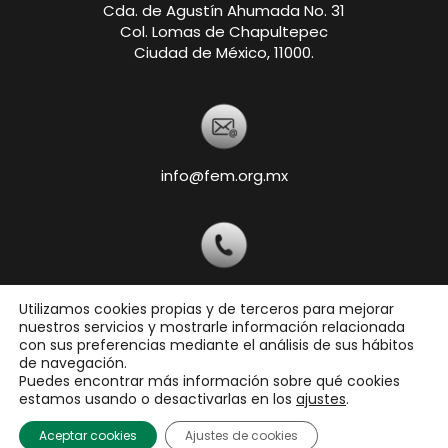
Cda. de Agustín Ahumada No. 31
Col. Lomas de Chapultepec
Ciudad de México, 11000.
info@fem.org.mx
+52 55-5540-5820
Utilizamos cookies propias y de terceros para mejorar
nuestros servicios y mostrarle información relacionada
con sus preferencias mediante el análisis de sus hábitos
de navegación.
Copyright © 2026 Federación Ecuestre Mexicana,
Puedes encontrar más información sobre qué cookies
A.C.
estamos usando o desactivarlas en los
ajustes
.
Todos los derechos reservados
Aceptar cookies
Ajustes de cookies
Aviso de Privacidad
|
Términos de uso