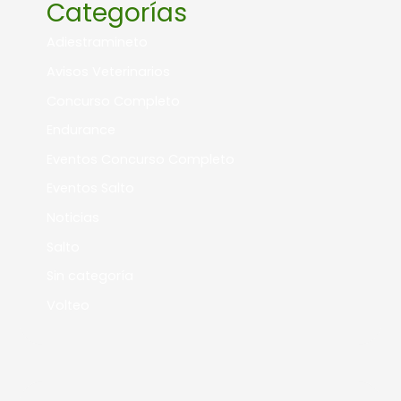
Categorías
Adiestramineto
Avisos Veterinarios
Concurso Completo
Endurance
Eventos Concurso Completo
Eventos Salto
Noticias
Salto
Sin categoría
Volteo