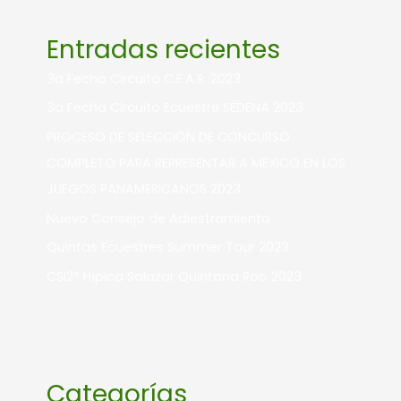
Entradas recientes
3a Fecha Circuito C.E.A.R. 2023
3a Fecha Circuito Ecuestre SEDENA 2023
PROCESO DE SELECCIÓN DE CONCURSO
COMPLETO PARA REPRESENTAR A MÉXICO EN LOS
JUEGOS PANAMERICANOS 2023
Nuevo Consejo de Adiestramiento
Quintas Ecuestres Summer Tour 2023
CSI2* Hípica Salazar Quintana Roo 2023
Categorías