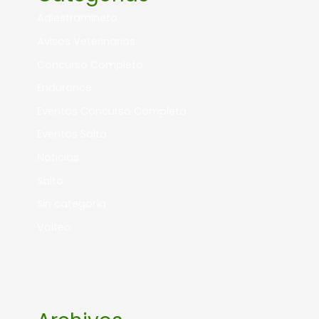
Adiestramineto
Avisos Veterinarios
Concurso Completo
Endurance
Eventos Concurso Completo
Eventos Salto
Noticias
Salto
Sin categoría
Volteo