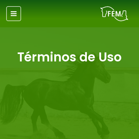
Ir
Main
al
Menu
contenido
Términos de Uso