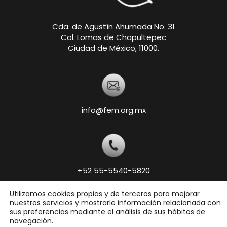
Cda. de Agustín Ahumada No. 31
Col. Lomas de Chapultepec
Ciudad de México, 11000.
info@fem.org.mx
+52 55-5540-5820
Utilizamos cookies propias y de terceros para mejorar
nuestros servicios y mostrarle información relacionada con
Copyright © 2026 Federación Ecuestre Mexicana,
sus preferencias mediante el análisis de sus hábitos de
A.C.
navegación.