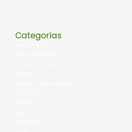
Categorías
Adiestramineto
Avisos Veterinarios
Concurso Completo
Endurance
Eventos Concurso Completo
Eventos Salto
Noticias
Salto
Sin categoría
Volteo