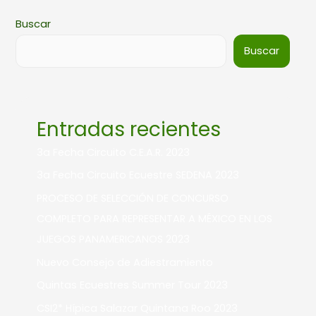
Buscar
Buscar
Entradas recientes
3a Fecha Circuito C.E.A.R. 2023
3a Fecha Circuito Ecuestre SEDENA 2023
PROCESO DE SELECCIÓN DE CONCURSO
COMPLETO PARA REPRESENTAR A MÉXICO EN LOS
JUEGOS PANAMERICANOS 2023
Nuevo Consejo de Adiestramiento
Quintas Ecuestres Summer Tour 2023
CSI2* Hípica Salazar Quintana Roo 2023