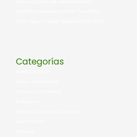
Nuevo Consejo de Adiestramiento
Quintas Ecuestres Summer Tour 2023
CSI2* Hípica Salazar Quintana Roo 2023
Categorías
Adiestramineto
Avisos Veterinarios
Concurso Completo
Endurance
Eventos Concurso Completo
Eventos Salto
Noticias