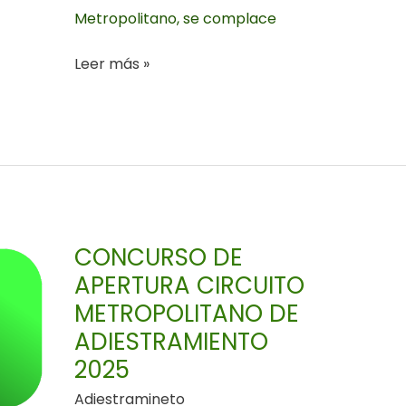
Metropolitano, se complace
Leer más »
CONCURSO
DE
APERTURA
CIRCUITO
CONCURSO DE
METROPOLITANO
APERTURA CIRCUITO
DE
METROPOLITANO DE
ADIESTRAMIENTO
ADIESTRAMIENTO
2025
2025
Adiestramineto