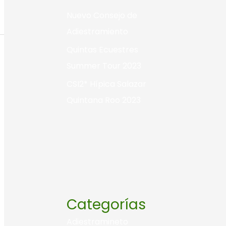
Nuevo Consejo de
Adiestramiento
Quintas Ecuestres
Summer Tour 2023
CSI2* Hípica Salazar
Quintana Roo 2023
Categorías
Adiestramineto