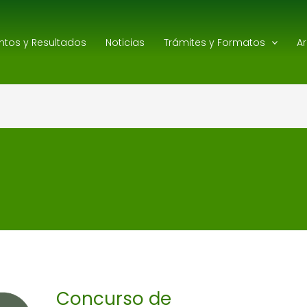
ntos y Resultados
Noticias
Trámites y Formatos
A
Concurso
de
Adiestramiento
avalado
Concurso de