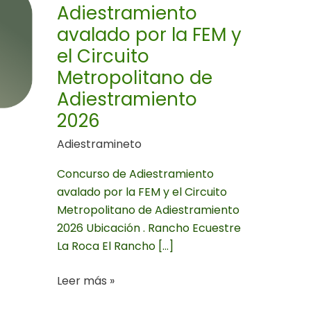
por
Adiestramiento
la
avalado por la FEM y
FEM
el Circuito
y
Metropolitano de
el
Circuito
Adiestramiento
Metropolitano
2026
de
Adiestramineto
Adiestramiento
2026
Concurso de Adiestramiento
avalado por la FEM y el Circuito
Metropolitano de Adiestramiento
2026 Ubicación . Rancho Ecuestre
La Roca El Rancho […]
Leer más »