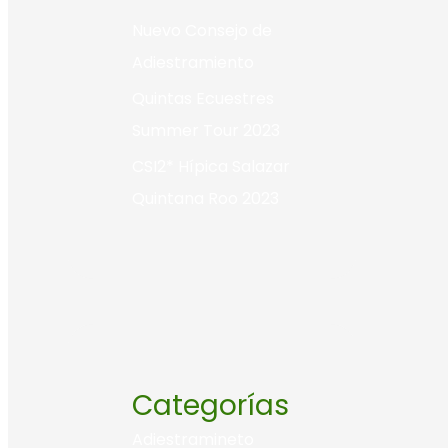
Nuevo Consejo de
Adiestramiento
Quintas Ecuestres
Summer Tour 2023
CSI2* Hípica Salazar
Quintana Roo 2023
Categorías
Adiestramineto