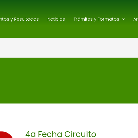
ntos y Resultados
Noticias
Trámites y Formatos
A
4a
Fecha
Circuito
Ecuestre
4a Fecha Circuito