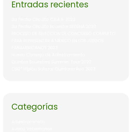
Entradas recientes
3a Fecha Circuito C.E.A.R. 2023
3a Fecha Circuito Ecuestre SEDENA 2023
PROCESO DE SELECCIÓN DE CONCURSO COMPLETO
PARA REPRESENTAR A MÉXICO EN LOS JUEGOS
PANAMERICANOS 2023
Nuevo Consejo de Adiestramiento
Quintas Ecuestres Summer Tour 2023
CSI2* Hípica Salazar Quintana Roo 2023
Categorías
Adiestramineto
Avisos Veterinarios