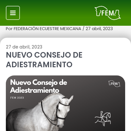
Ir
Navegación
Main
al
de
Menu
contenido
entradas
Por
FEDERACIÓN ECUESTRE MEXICANA
/
27 abril, 2023
27 de abril, 2023
NUEVO CONSEJO DE
ADIESTRAMIENTO