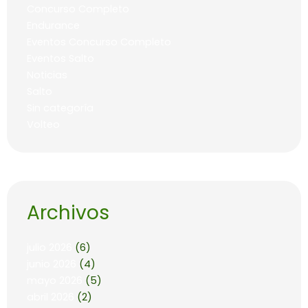
Concurso Completo
Endurance
Eventos Concurso Completo
Eventos Salto
Noticias
Salto
Sin categoría
Volteo
Archivos
julio 2026
(6)
junio 2026
(4)
mayo 2026
(5)
abril 2026
(2)