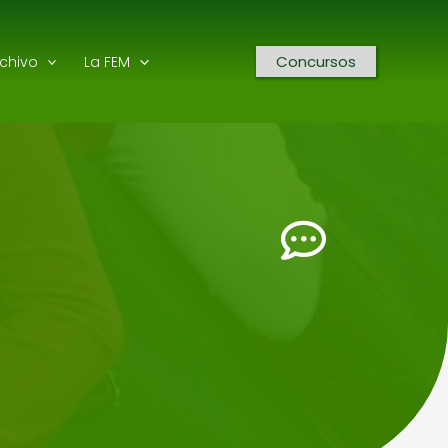
Concursos
rchivo
La FEM