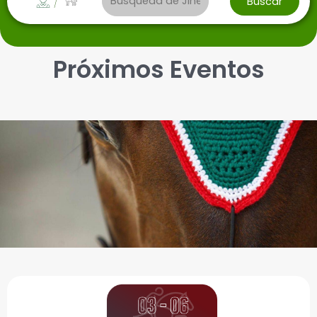
i
/
Buscar
d
e
Próximos Eventos