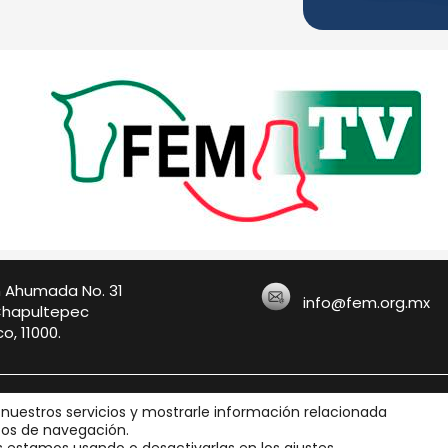
n Ahumada No. 31
info@fem.org.mx
Chapultepec
o, 11000.
exicana, A.C.
Aviso
 nuestros servicios y mostrarle información relacionada
itos de navegación.
os