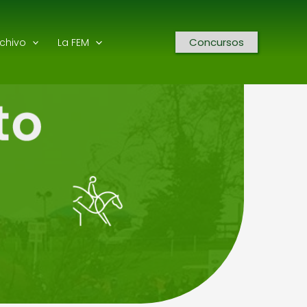
Concursos
rchivo
La FEM