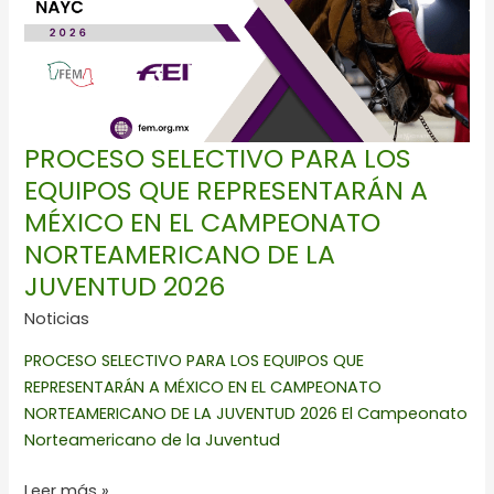
QUE
REPRESENTARÁN
A
MÉXICO
EN
EL
PROCESO SELECTIVO PARA LOS
CAMPEONATO
EQUIPOS QUE REPRESENTARÁN A
NORTEAMERICANO
MÉXICO EN EL CAMPEONATO
DE
LA
NORTEAMERICANO DE LA
JUVENTUD 2026
JUVENTUD 2026
Noticias
PROCESO SELECTIVO PARA LOS EQUIPOS QUE
REPRESENTARÁN A MÉXICO EN EL CAMPEONATO
NORTEAMERICANO DE LA JUVENTUD 2026 El Campeonato
Norteamericano de la Juventud
Leer más »