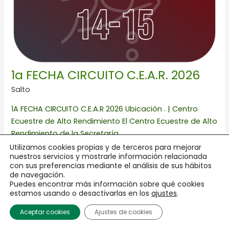
1a FECHA CIRCUITO C.E.A.R. 2026
Salto
1A FECHA CIRCUITO C.E.A.R 2026 Ubicación . | Centro
Ecuestre de Alto Rendimiento El Centro Ecuestre de Alto
Rendimiento de la Secretaría
Utilizamos cookies propias y de terceros para mejorar
nuestros servicios y mostrarle información relacionada
Leer más »
con sus preferencias mediante el análisis de sus hábitos
de navegación.
Puedes encontrar más información sobre qué cookies
Concurso
estamos usando o desactivarlas en los
ajustes
.
de
Adiestramiento
Aceptar cookies
Ajustes de cookies
avalado