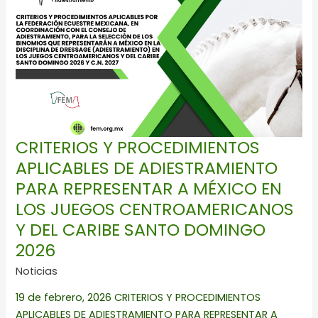
APLICABLES
DE
ADIESTRAMIENTO
PARA
REPRESENTAR
A
MÉXICO
EN
CRITERIOS Y PROCEDIMIENTOS
LOS
APLICABLES DE ADIESTRAMIENTO
JUEGOS
PARA REPRESENTAR A MÉXICO EN
CENTROAMERICANOS
Y
LOS JUEGOS CENTROAMERICANOS
DEL
Y DEL CARIBE SANTO DOMINGO
CARIBE
2026
SANTO
Noticias
DOMINGO
2026
19 de febrero, 2026 CRITERIOS Y PROCEDIMIENTOS
APLICABLES DE ADIESTRAMIENTO PARA REPRESENTAR A