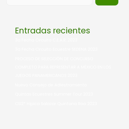
Entradas recientes
3a Fecha Circuito C.E.A.R. 2023
3a Fecha Circuito Ecuestre SEDENA 2023
PROCESO DE SELECCIÓN DE CONCURSO
COMPLETO PARA REPRESENTAR A MÉXICO EN LOS
JUEGOS PANAMERICANOS 2023
Nuevo Consejo de Adiestramiento
Quintas Ecuestres Summer Tour 2023
CSI2* Hípica Salazar Quintana Roo 2023