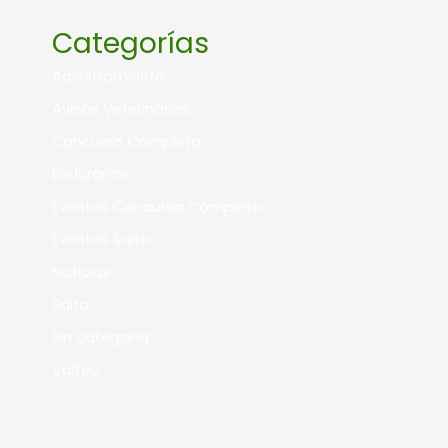
Categorías
Adiestramineto
Avisos Veterinarios
Concurso Completo
Endurance
Eventos Concurso Completo
Eventos Salto
Noticias
Salto
Sin categoría
Volteo