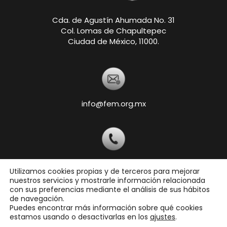
Cda. de Agustín Ahumada No. 31
Col. Lomas de Chapultepec
Ciudad de México, 11000.
info@fem.org.mx
+52 55-5540-5820
Utilizamos cookies propias y de terceros para mejorar
nuestros servicios y mostrarle información relacionada
con sus preferencias mediante el análisis de sus hábitos
de navegación.
Copyright © 2026 Federación Ecuestre Mexicana,
Puedes encontrar más información sobre qué cookies
A.C.
estamos usando o desactivarlas en los
ajustes
.
Todos los derechos reservados