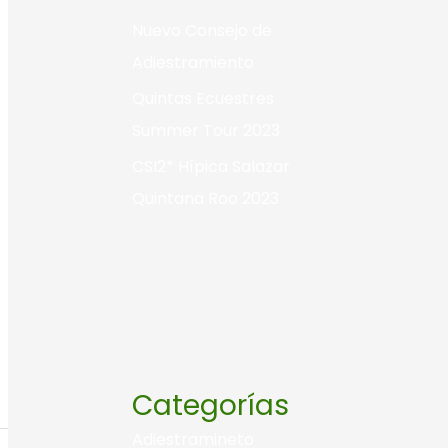
Nuevo Consejo de
Adiestramiento
Quintas Ecuestres
Summer Tour 2023
CSI2* Hípica Salazar
Quintana Roo 2023
Categorías
Adiestramineto