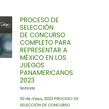
DE
SELECCIÓN
DE CONCURSO
PROCESO DE
COMPLETO
SELECCIÓN
PARA
DE CONCURSO
REPRESENTAR
COMPLETO PARA
A
REPRESENTAR A
MÉXICO
EN
MÉXICO EN LOS
LOS
JUEGOS
JUEGOS
PANAMERICANOS
PANAMERICANOS
2023
2023
Noticias
02 de mayo, 2023 PROCESO DE
SELECCIÓN DE CONCURSO