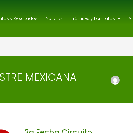
ntos y Resultados
Noticias
Trámites y Formatos
A
STRE MEXICANA
3a
Fecha
Circuito
C.E.A.R.
3a Fecha Circuito