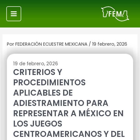
Ir
Navegación
Main
al
de
Menu
contenido
entradas
Por
FEDERACIÓN ECUESTRE MEXICANA
/
19 febrero, 2026
19 de febrero, 2026
CRITERIOS Y
PROCEDIMIENTOS
APLICABLES DE
ADIESTRAMIENTO PARA
REPRESENTAR A MÉXICO EN
LOS JUEGOS
CENTROAMERICANOS Y DEL