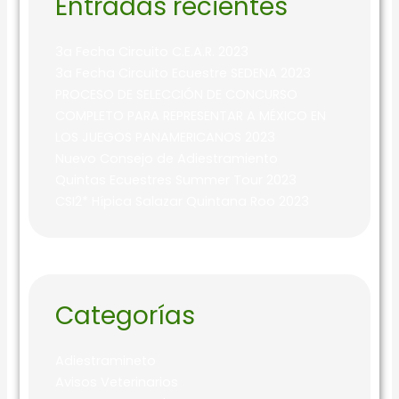
Entradas recientes
3a Fecha Circuito C.E.A.R. 2023
3a Fecha Circuito Ecuestre SEDENA 2023
PROCESO DE SELECCIÓN DE CONCURSO
COMPLETO PARA REPRESENTAR A MÉXICO EN
LOS JUEGOS PANAMERICANOS 2023
Nuevo Consejo de Adiestramiento
Quintas Ecuestres Summer Tour 2023
CSI2* Hípica Salazar Quintana Roo 2023
Categorías
Adiestramineto
Avisos Veterinarios