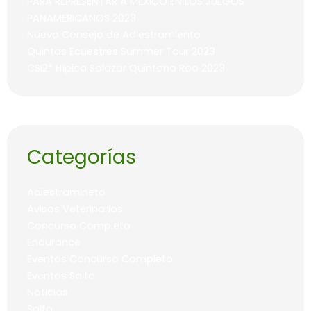
PARA REPRESENTAR A MÉXICO EN LOS JUEGOS
PANAMERICANOS 2023
Nuevo Consejo de Adiestramiento
Quintas Ecuestres Summer Tour 2023
CSI2* Hípica Salazar Quintana Roo 2023
Categorías
Adiestramineto
Avisos Veterinarios
Concurso Completo
Endurance
Eventos Concurso Completo
Eventos Salto
Noticias
Salto