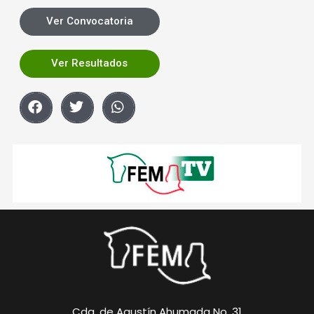
Ver Convocatoria
Ver Resultados
Cda. de Agustín Ahumada No. 31