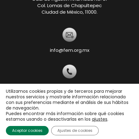
Col. Lomas de Chapultepec
Ciudad de México, 11000.
info@fem.org.mx
+52 55-5540-5820
Utilizamos cookies propias y de terceros para mejorar
nuestros servicios y mostrarle información relacionada
con sus preferencias mediante el análisis de sus hábitos
de navegación.
Copyright © 2026 Federación Ecuestre Mexicana,
Puedes encontrar más información sobre qué cookies
A.C.
estamos usando o desactivarlas en los
ajustes
.
Todos los derechos reservados
Aceptar cookies
Ajustes de cookies
Aviso de Privacidad
|
Términos de uso