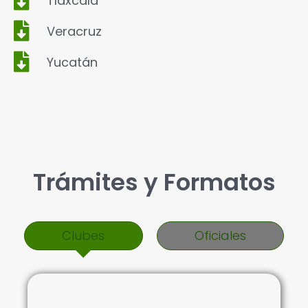
Tlaxcala
Veracruz
Yucatán
Trámites y Formatos
Clubes
Oficiales