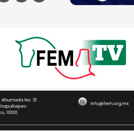
n Ahumada No. 31
info@fem.org.mx
Chapultepec
o, 11000.