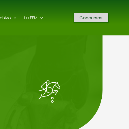
Concursos
rchivo
La FEM